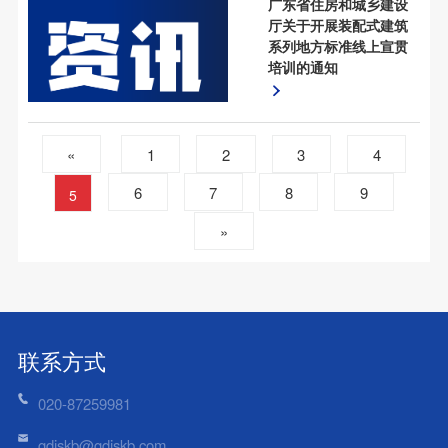
广东省住房和城乡建设
厅关于开展装配式建筑
系列地方标准线上宣贯
培训的通知
«
1
2
3
4
6
7
8
9
5
»
联系方式
020-87259981
gdjskb@gdjskb.com